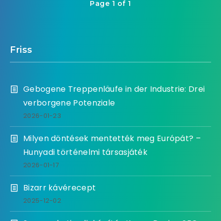
Page 1 of 1
Friss
Gebogene Treppenläufe in der Industrie: Drei
verborgene Potenziale
2026-01-23
Milyen döntések mentették meg Európát? –
Hunyadi történelmi társasjáték
2026-01-17
Bizarr kávérecept
2025-12-02