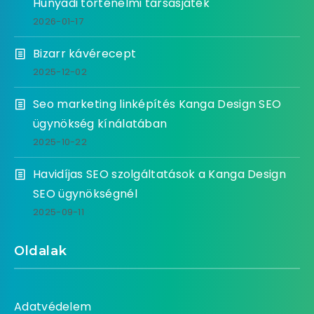
Hunyadi történelmi társasjáték
2026-01-17
Bizarr kávérecept
2025-12-02
Seo marketing linképítés Kanga Design SEO
ügynökség kínálatában
2025-10-22
Havidíjas SEO szolgáltatások a Kanga Design
SEO ügynökségnél
2025-09-11
Oldalak
Adatvédelem