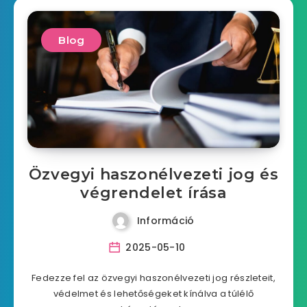
Blog
Özvegyi haszonélvezeti jog és
végrendelet írása
Információ
2025-05-10
Fedezze fel az özvegyi haszonélvezeti jog részleteit,
védelmet és lehetőségeket kínálva a túlélő