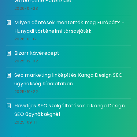
verborgene Potenziale
2026-01-23
Milyen döntések mentették meg Európát? –
Hunyadi történelmi társasjáték
2026-01-17
Bizarr kávérecept
2025-12-02
Seo marketing linképítés Kanga Design SEO
ügynökség kínálatában
2025-10-22
Havidíjas SEO szolgáltatások a Kanga Design
SEO ügynökségnél
2025-09-11