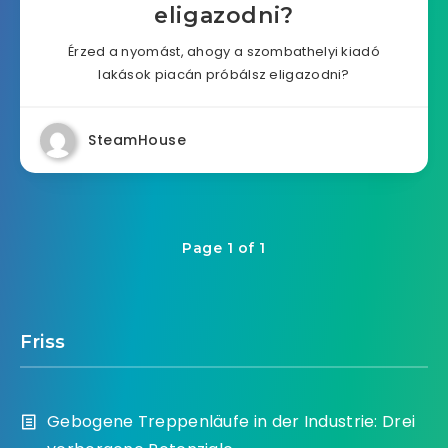
eligazodni?
Érzed a nyomást, ahogy a szombathelyi kiadó
lakások piacán próbálsz eligazodni?
SteamHouse
Page 1 of 1
Friss
Gebogene Treppenläufe in der Industrie: Drei