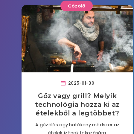
Gőzölő
2025-01-30
Gőz vagy grill? Melyik
technológia hozza ki az
ételekből a legtöbbet?
A gőzölés egy hatékony módszer az
ételek ízének fokozására.