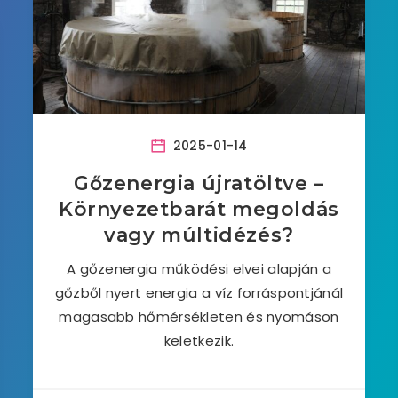
2025-01-14
Gőzenergia újratöltve –
Környezetbarát megoldás
vagy múltidézés?
A gőzenergia működési elvei alapján a
gőzből nyert energia a víz forráspontjánál
magasabb hőmérsékleten és nyomáson
keletkezik.