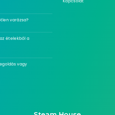
Kapcsolat
őtlen varázsa?
 az ételekből a
megoldás vagy
Steam House