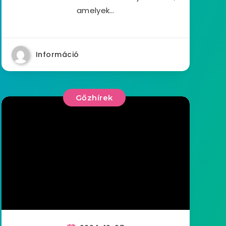
amelyek…
Információ
Gőzhírek