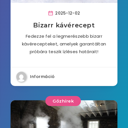
2025-12-02
Bizarr kávérecept
Fedezze fel a legmerészebb bizarr
kávérecepteket, amelyek garantáltan
próbára teszik ízléses határait!
Információ
Gőzhírek