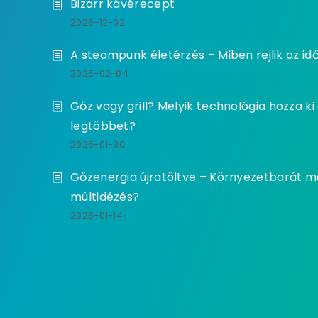
Bizarr kávérecept
2025-12-02
A steampunk életérzés – Miben rejlik az id
2025-02-04
Gőz vagy grill? Melyik technológia hozza ki
legtöbbet?
2025-01-30
Gőzenergia újratöltve – Környezetbarát 
múltidézés?
2025-01-14