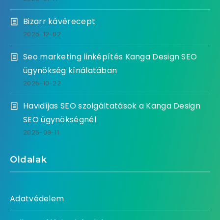
Bizarr kávérecept
2025-12-02
Seo marketing linképítés Kanga Design SEO
ügynökség kínálatában
2025-10-22
Havidíjas SEO szolgáltatások a Kanga Design
SEO ügynökségnél
2025-09-11
Oldalak
Adatvédelem