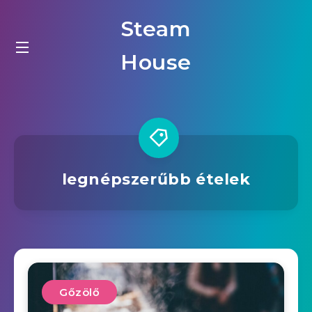
Steam
House
legnépszerűbb ételek
Gőzölő